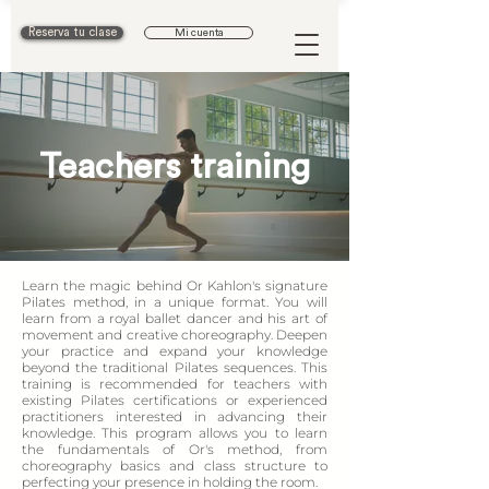
Reserva tu clase
Mi cuenta
Teachers training
Learn the magic behind Or Kahlon's signature
Pilates method, in a unique format. You will
learn from a royal ballet dancer and his art of
movement and creative choreography. Deepen
your practice and expand your knowledge
beyond the traditional Pilates sequences. This
training is recommended for teachers with
existing Pilates certifications or experienced
practitioners interested in advancing their
knowledge. This program allows you to learn
the fundamentals of Or's method, from
choreography basics and class structure to
perfecting your presence in holding the room.