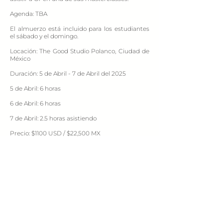
Agenda: TBA
El almuerzo está incluido para los estudiantes
el sábado y el domingo.
Locación: The Good Studio Polanco, Ciudad de
México
Duración: 5 de Abril - 7 de Abril del 2025
5 de Abril: 6 horas
6 de Abril: 6 horas
7 de Abril: 2.5 horas asistiendo
Precio: $1100 USD / $22,500 MX
Sujeto a fechas, capacidad y politicas de
cancelación.
Purchase
Contacto