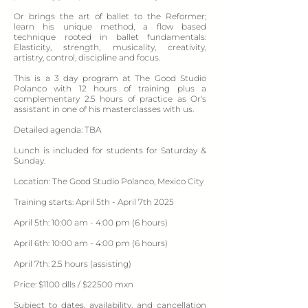
Or brings the art of ballet to the Reformer;
learn his unique method, a flow based
technique rooted in ballet fundamentals:
Elasticity, strength, musicality, creativity,
artistry, control, discipline and focus.
This is a 3 day program at The Good Studio
Polanco with 12 hours of training plus a
complementary 2.5 hours of practice as Or's
assistant in one of his masterclasses with us.
Detailed agenda: TBA
Lunch is included for students for Saturday &
Sunday.
Location: The Good Studio Polanco, Mexico City
Training starts: April 5th - April 7th 2025
April 5th: 10:00 am - 4:00 pm (6 hours)
April 6th: 10:00 am - 4:00 pm (6 hours)
April 7th: 2.5 hours (assisting)
Price: $1100 dlls / $22500 mxn
Subject to dates, availability, and cancellation