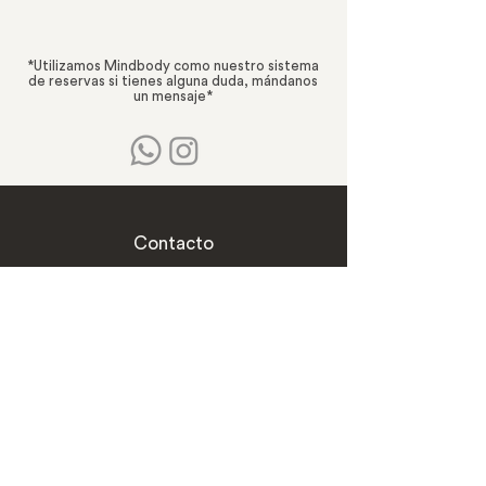
*Utilizamos Mindbody como nuestro sistema
de reservas si tienes alguna duda, mándanos
un mensaje*
Contacto
hola@thegoodstudio.mx
Teléfono
55 92906201
&
55 92793442
Whatsapp
5579257936
Ubicaciones
Ferrocarril de Cuernavaca 780