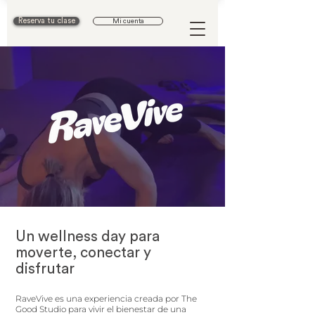
Reserva tu clase
Mi cuenta
Un wellness day para
moverte, conectar y
disfrutar
RaveVive es una experiencia creada por The
Good Studio para vivir el bienestar de una