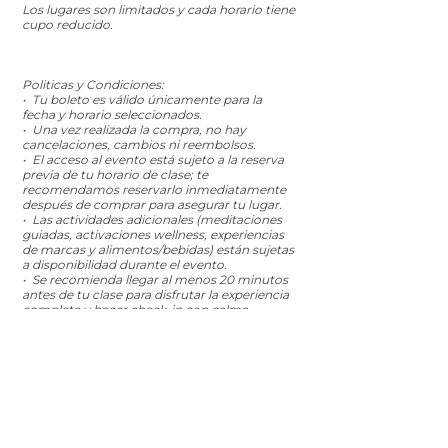
Los lugares son limitados y cada horario tiene
cupo reducido.
Politicas y Condiciones:
•⁠ Tu boleto es válido únicamente para la
fecha y horario seleccionados.
•⁠ ⁠Una vez realizada la compra, no hay
cancelaciones, cambios ni reembolsos.
•⁠ ⁠El acceso al evento está sujeto a la reserva
previa de tu horario de clase; te
recomendamos reservarlo inmediatamente
después de comprar para asegurar tu lugar.
•⁠ ⁠⁠Las actividades adicionales (meditaciones
guiadas, activaciones wellness, experiencias
de marcas y alimentos/bebidas) están sujetas
a disponibilidad durante el evento.
•⁠ ⁠Se recomienda llegar al menos 20 minutos
antes de tu clase para disfrutar la experiencia
completa y hacer check-in con calma.
•⁠ ⁠⁠Al comprar tu acceso, aceptas estas
políticas y lineamientos del evento.
¡Compra tu boleto!