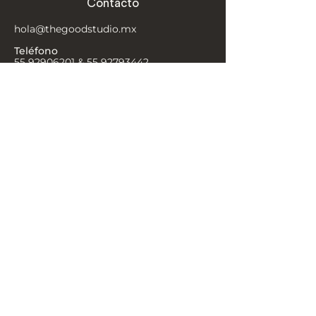
Contacto
hola@thegoodstudio.mx
Teléfono
55 92906201
&
55 92793442
Whatsapp
5579257936
Ubicaciones
Ferrocarril de Cuernavaca 780
7º piso
Miguel Hidalgo, 11529 Ciudad de México, CDMX
Colima 220
Roma Nte., Cuauhtémoc, 06700 Ciudad de
México, CDMX
Av Sonora 119
Roma Nte., Cuauhtémoc, 06140 Ciudad de
México, CDMX
Aviso de privacidad
Términos y condiciones